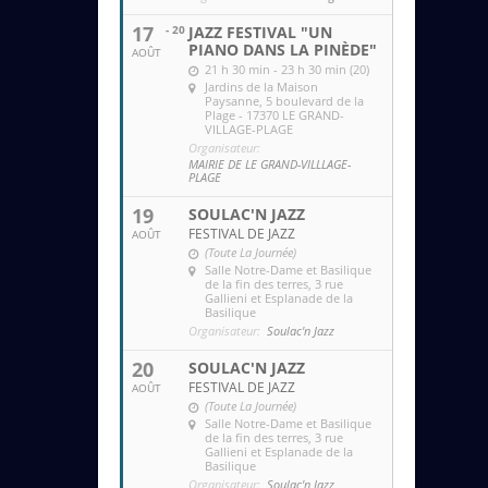
17
- 20
JAZZ FESTIVAL "UN
PIANO DANS LA PINÈDE"
AOÛT
21 h 30 min - 23 h 30 min (20)
Jardins de la Maison
Paysanne
, 5 boulevard de la
Plage - 17370 LE GRAND-
VILLAGE-PLAGE
Organisateur:
MAIRIE DE LE GRAND-VILLLAGE-
PLAGE
19
SOULAC'N JAZZ
FESTIVAL DE JAZZ
AOÛT
(Toute La Journée)
Salle Notre-Dame et Basilique
de la fin des terres
, 3 rue
Gallieni et Esplanade de la
Basilique
Organisateur:
Soulac'n Jazz
20
SOULAC'N JAZZ
FESTIVAL DE JAZZ
AOÛT
(Toute La Journée)
Salle Notre-Dame et Basilique
de la fin des terres
, 3 rue
Gallieni et Esplanade de la
Basilique
Organisateur:
Soulac'n Jazz