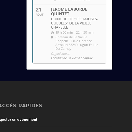
21
JEROME LABORDE
QUINTET
AOÛT
GUINGUETTE "LES AMUSES-
GUEULES" DE LA VIEILLE
CHAPELLE
19 h 00 min - 22 h 30 min
Château de La Vieille
Chapelle
, 2 rue Florence
Arthaud 33240 Lugon Et l Ile
Du Carnay
Organisateur:
Chateau de La Vieille Chapelle
ACCÈS RAPIDES
Ajouter un événement