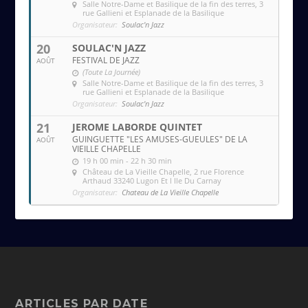
Salle Notre-Dame et Basilique de la fin des terres
, 3
rue Gallieni et Esplanade de la Basilique
Organisateur:
Soulac'n Jazz
20
SOULAC'N JAZZ
FESTIVAL DE JAZZ
AOÛT
(Toute La Journée)
Salle Notre-Dame et Basilique de la fin des terres
, 3
rue Gallieni et Esplanade de la Basilique
Organisateur:
Soulac'n Jazz
21
JEROME LABORDE QUINTET
GUINGUETTE "LES AMUSES-GUEULES" DE LA
AOÛT
VIEILLE CHAPELLE
19 h 00 min - 22 h 30 min
Château de La Vieille Chapelle
, 2 rue Florence
Arthaud 33240 Lugon Et l Ile Du Carnay
Organisateur:
Chateau de La Vieille Chapelle
ARTICLES PAR DATE