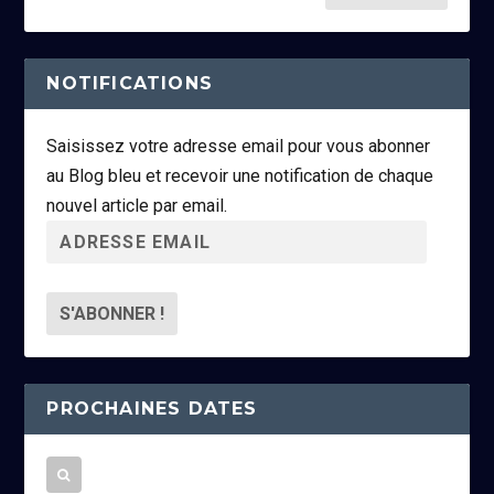
NOTIFICATIONS
Saisissez votre adresse email pour vous abonner
au Blog bleu et recevoir une notification de chaque
nouvel article par email.
A
d
r
e
s
s
PROCHAINES DATES
e
e
m