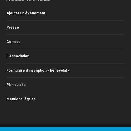
Ajouter un événement
Presse
Contact
L’Association
Formulaire d’inscription « bénévolat »
Plan du site
Mentions légales
© 2011-2024 Action Jazz, tous droits réservés. Webmaster : Christophe