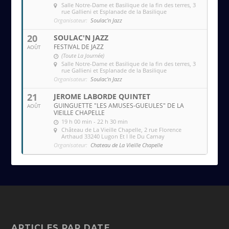
Salle Notre-Dame et Basilique de la fin des terres
, 3
rue Gallieni et Esplanade de la Basilique
Organisateur:
Soulac'n Jazz
20
SOULAC'N JAZZ
FESTIVAL DE JAZZ
AOÛT
(Toute La Journée)
Salle Notre-Dame et Basilique de la fin des terres
, 3
rue Gallieni et Esplanade de la Basilique
Organisateur:
Soulac'n Jazz
21
JEROME LABORDE QUINTET
GUINGUETTE "LES AMUSES-GUEULES" DE LA
AOÛT
VIEILLE CHAPELLE
19 h 00 min - 22 h 30 min
Château de La Vieille Chapelle
, 2 rue Florence
Arthaud 33240 Lugon Et l Ile Du Carnay
Organisateur:
Chateau de La Vieille Chapelle
ARTICLES PAR DATE