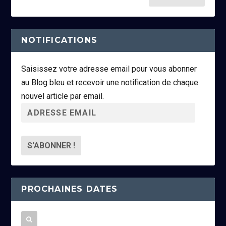
NOTIFICATIONS
Saisissez votre adresse email pour vous abonner
au Blog bleu et recevoir une notification de chaque
nouvel article par email.
A
d
r
e
s
s
PROCHAINES DATES
e
e
m