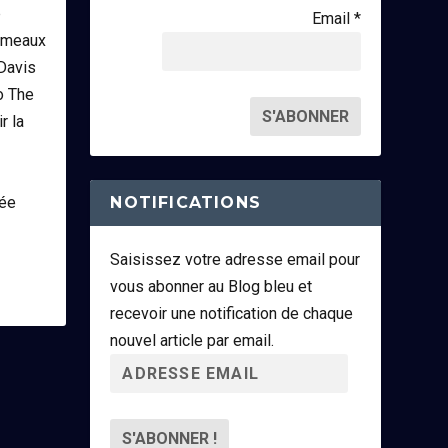
p
Email *
émeaux
Davis
o The
r la
NOTIFICATIONS
ée
Saisissez votre adresse email pour
vous abonner au Blog bleu et
recevoir une notification de chaque
nouvel article par email.
A
d
r