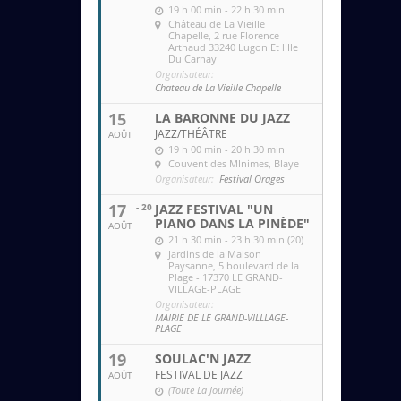
19 h 00 min - 22 h 30 min
Château de La Vieille
Chapelle
, 2 rue Florence
Arthaud 33240 Lugon Et l Ile
Du Carnay
Organisateur:
Chateau de La Vieille Chapelle
15
LA BARONNE DU JAZZ
JAZZ/THÉÂTRE
AOÛT
19 h 00 min - 20 h 30 min
Couvent des MInimes
, Blaye
Organisateur:
Festival Orages
17
- 20
JAZZ FESTIVAL "UN
PIANO DANS LA PINÈDE"
AOÛT
21 h 30 min - 23 h 30 min (20)
Jardins de la Maison
Paysanne
, 5 boulevard de la
Plage - 17370 LE GRAND-
VILLAGE-PLAGE
Organisateur:
MAIRIE DE LE GRAND-VILLLAGE-
PLAGE
19
SOULAC'N JAZZ
FESTIVAL DE JAZZ
AOÛT
(Toute La Journée)