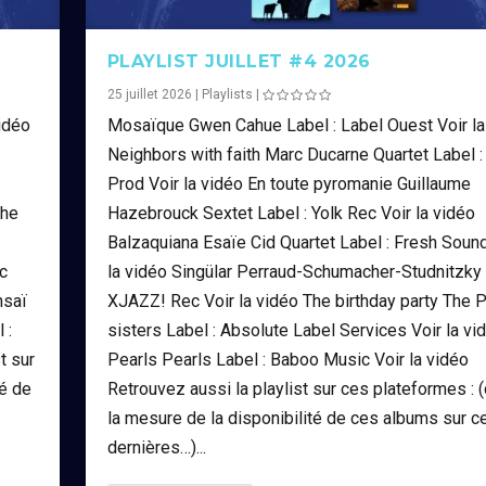
PLAYLIST JUILLET #4 2026
25 juillet 2026
|
Playlists
|
idéo
Mosaïque Gwen Cahue Label : Label Ouest Voir la
Neighbors with faith Marc Ducarne Quartet Label :
Prod Voir la vidéo En toute pyromanie Guillaume
the
Hazebrouck Sextet Label : Yolk Rec Voir la vidéo
Balzaquiana Esaïe Cid Quartet Label : Fresh Sound
c
la vidéo Singülar Perraud-Schumacher-Studnitzky 
saï
XJAZZ! Rec Voir la vidéo The birthday party The 
 :
sisters Label : Absolute Label Services Voir la vi
t sur
Pearls Pearls Label : Baboo Music Voir la vidéo
té de
Retrouvez aussi la playlist sur ces plateformes : 
la mesure de la disponibilité de ces albums sur c
dernières…)...