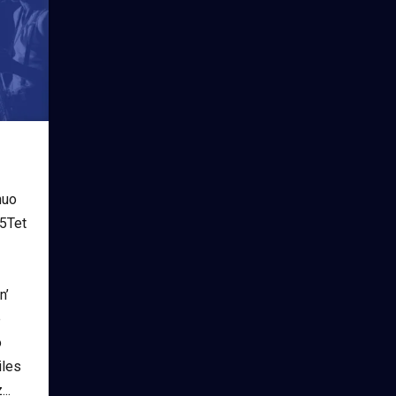
nuo
 5Tet
a
n’
re
o
Tiles
..