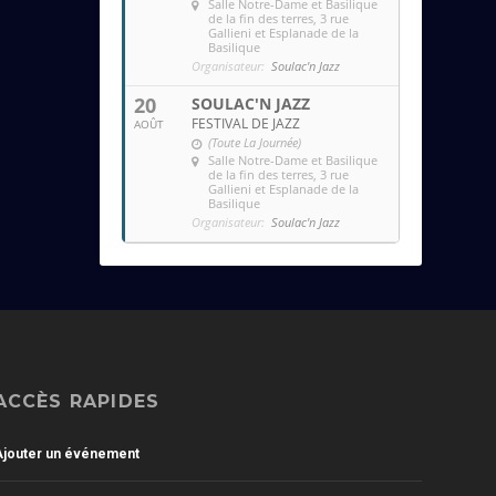
Salle Notre-Dame et Basilique
de la fin des terres
, 3 rue
Gallieni et Esplanade de la
Basilique
Organisateur:
Soulac'n Jazz
20
SOULAC'N JAZZ
FESTIVAL DE JAZZ
AOÛT
(Toute La Journée)
Salle Notre-Dame et Basilique
de la fin des terres
, 3 rue
Gallieni et Esplanade de la
Basilique
Organisateur:
Soulac'n Jazz
ACCÈS RAPIDES
Ajouter un événement