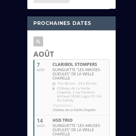
e
s
s
PROCHAINES DATES
e
e
m
a
AOÛT
i
7
CLARIBOL STOMPERS
l
GUINGUETTE "LES AMUSES-
AOÛT
GUEULES" DE LA VIEILLE
CHAPELLE
19 h 00 min - 23 h 00 min
Château de La Vieille
Chapelle
, 2 rue Florence
Arthaud 33240 Lugon Et l Ile
Du Carnay
Organisateur:
Chateau de La Vieille Chapelle
14
HSD TRIO
GUINGUETTE "LES AMUSES-
AOÛT
GUEULES" DE LA VIEILLE
CHAPELLE