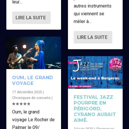
leur...
autres instruments
qui viennent se
LIRE LA SUITE
mêler à...
LIRE LA SUITE
OUM, LE GRAND
VOYAGE
17 décembre 2025
|
FESTIVAL JAZZ
Chroniques de concerts
|
POURPRE EN
PÉRIGORD,
Oum, le grand
CYRANO AURAIT
voyage Le Rocher de
AIMÉ.
Palmer le 09/