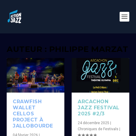
AUTEUR :
PHILIPPE MARZAT
CRAWFISH
ARCACHON
WALLET
JAZZ FESTIVAL
CELLOS
2025 #2/3
PROJECT À
24 décembre 2025
|
JALLOBOURDE
Chroniques de Festivals
|
04 février 2026
|