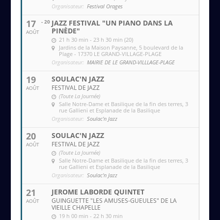
Organisateur:
Festival Orages
17
- 20
JAZZ FESTIVAL "UN PIANO DANS LA
PINÈDE"
AOÛT
21 h 30 min - 23 h 30 min (20)
Jardins de la Maison Paysanne
, 5 boulevard de la
Plage - 17370 LE GRAND-VILLAGE-PLAGE
Organisateur:
MAIRIE DE LE GRAND-VILLLAGE-PLAGE
19
SOULAC'N JAZZ
FESTIVAL DE JAZZ
AOÛT
(Toute La Journée)
Salle Notre-Dame et Basilique de la fin des terres
, 3
rue Gallieni et Esplanade de la Basilique
Organisateur:
Soulac'n Jazz
20
SOULAC'N JAZZ
FESTIVAL DE JAZZ
AOÛT
(Toute La Journée)
Salle Notre-Dame et Basilique de la fin des terres
, 3
rue Gallieni et Esplanade de la Basilique
Organisateur:
Soulac'n Jazz
21
JEROME LABORDE QUINTET
GUINGUETTE "LES AMUSES-GUEULES" DE LA
AOÛT
VIEILLE CHAPELLE
19 h 00 min - 22 h 30 min