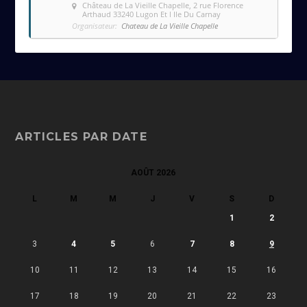
Château de La Vieille Chapelle
, 2 rue Florence
Arthaud 33240 Lugon Et l Ile Du Carnay
Organisateur:
Chateau de La Vieille Chapelle
ARTICLES PAR DATE
AOÛT 2026
L
M
M
J
V
S
D
1
2
3
4
5
6
7
8
9
10
11
12
13
14
15
16
17
18
19
20
21
22
23