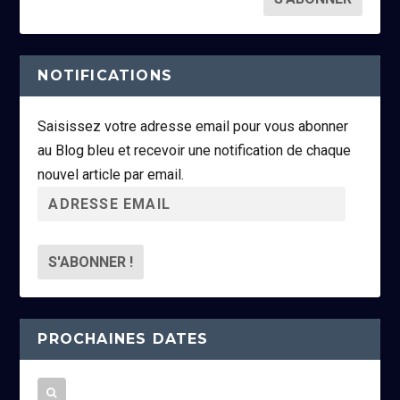
NOTIFICATIONS
Saisissez votre adresse email pour vous abonner
au Blog bleu et recevoir une notification de chaque
nouvel article par email.
A
d
r
e
s
s
PROCHAINES DATES
e
e
m