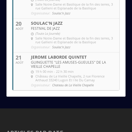
Salle Notre-Dame et Basilique de la fin des terres
, 3
rue Gallieni et Esplanade de la Basilique
Organisateur:
Soulac'n Jazz
20
SOULAC'N JAZZ
FESTIVAL DE JAZZ
AOÛT
(Toute La Journée)
Salle Notre-Dame et Basilique de la fin des terres
, 3
rue Gallieni et Esplanade de la Basilique
Organisateur:
Soulac'n Jazz
21
JEROME LABORDE QUINTET
GUINGUETTE "LES AMUSES-GUEULES" DE LA
AOÛT
VIEILLE CHAPELLE
19 h 00 min - 22 h 30 min
Château de La Vieille Chapelle
, 2 rue Florence
Arthaud 33240 Lugon Et l Ile Du Carnay
Organisateur:
Chateau de La Vieille Chapelle