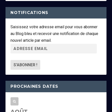
NOTIFICATIONS
Saisissez votre adresse email pour vous abonner
au Blog bleu et recevoir une notification de chaque
nouvel article par email.
A
d
r
e
s
s
PROCHAINES DATES
e
e
m
a
AOÛT