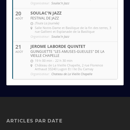
Organisateur:
Soulac'n Jazz
20
SOULAC'N JAZZ
FESTIVAL DE JAZZ
AOÛT
(Toute La Journée)
Salle Notre-Dame et Basilique de la fin des terres
, 3
rue Gallieni et Esplanade de la Basilique
Organisateur:
Soulac'n Jazz
21
JEROME LABORDE QUINTET
GUINGUETTE "LES AMUSES-GUEULES" DE LA
AOÛT
VIEILLE CHAPELLE
19 h 00 min - 22 h 30 min
Château de La Vieille Chapelle
, 2 rue Florence
Arthaud 33240 Lugon Et l Ile Du Carnay
Organisateur:
Chateau de La Vieille Chapelle
ARTICLES PAR DATE