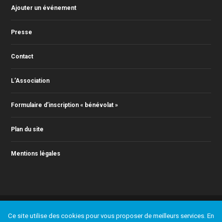
Ajouter un événement
Presse
Contact
L’Association
Formulaire d’inscription « bénévolat »
Plan du site
Mentions légales
© 2011-2024 Action Jazz, tous droits réservés. Webmaster : Christophe
Ce site utilise des cookies pour vous proposer de meilleurs services. En
RONTEY ( webmaster@actionjazz.fr )