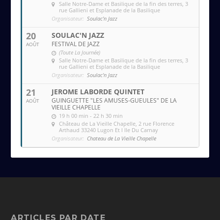
Salle Notre-Dame et Basilique de la fin des terres
, 3
rue Gallieni et Esplanade de la Basilique
Organisateur:
Soulac'n Jazz
20
SOULAC'N JAZZ
FESTIVAL DE JAZZ
AOÛT
(Toute La Journée)
Salle Notre-Dame et Basilique de la fin des terres
, 3
rue Gallieni et Esplanade de la Basilique
Organisateur:
Soulac'n Jazz
21
JEROME LABORDE QUINTET
GUINGUETTE "LES AMUSES-GUEULES" DE LA
AOÛT
VIEILLE CHAPELLE
19 h 00 min - 22 h 30 min
Château de La Vieille Chapelle
, 2 rue Florence
Arthaud 33240 Lugon Et l Ile Du Carnay
Organisateur:
Chateau de La Vieille Chapelle
ARTICLES PAR DATE