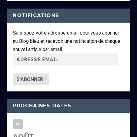
NOTIFICATIONS
Saisissez votre adresse email pour vous abonner
au Blog bleu et recevoir une notification de chaque
nouvel article par email.
A
d
r
e
s
s
PROCHAINES DATES
e
e
m
a
AOÛT