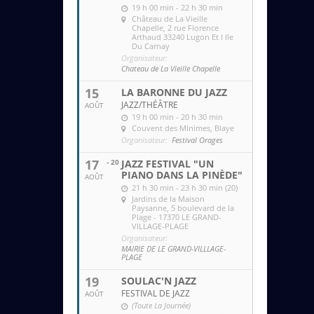
19 h 00 min - 22 h 30 min
Château de La Vieille
Chapelle
, 2 rue Florence
Arthaud 33240 Lugon Et l Ile
Du Carnay
Organisateur:
Chateau de La Vieille Chapelle
15
LA BARONNE DU JAZZ
JAZZ/THÉÂTRE
AOÛT
19 h 00 min - 20 h 30 min
Couvent des MInimes
, Blaye
Organisateur:
Festival Orages
17
- 20
JAZZ FESTIVAL "UN
PIANO DANS LA PINÈDE"
AOÛT
21 h 30 min - 23 h 30 min (20)
Jardins de la Maison
Paysanne
, 5 boulevard de la
Plage - 17370 LE GRAND-
VILLAGE-PLAGE
Organisateur:
MAIRIE DE LE GRAND-VILLLAGE-
PLAGE
19
SOULAC'N JAZZ
FESTIVAL DE JAZZ
AOÛT
(Toute La Journée)