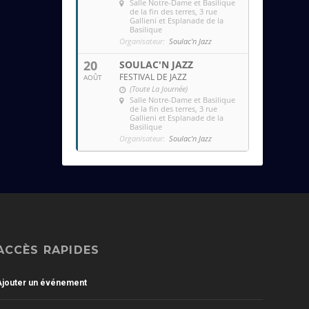
Salle Notre-Dame et Basilique
de la fin des terres
, 3 rue
Gallieni et Esplanade de la
Basilique
Organisateur:
Soulac'n Jazz
20
SOULAC'N JAZZ
FESTIVAL DE JAZZ
AOÛT
(Toute La Journée)
Salle Notre-Dame et Basilique
de la fin des terres
, 3 rue
Gallieni et Esplanade de la
Basilique
Organisateur:
Soulac'n Jazz
ACCÈS RAPIDES
Ajouter un événement