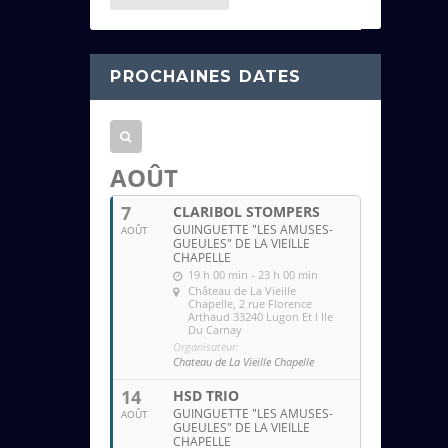
e
s
s
PROCHAINES DATES
e
e
m
a
AOÛT
i
7
CLARIBOL STOMPERS
l
GUINGUETTE "LES AMUSES-
AOÛT
GUEULES" DE LA VIEILLE
CHAPELLE
19 h 00 min - 23 h 00 min
Château de La Vieille
Chapelle
, 2 rue Florence
Arthaud 33240 Lugon Et l Ile
Du Carnay
Organisateur:
Chateau de La Vieille Chapelle
14
HSD TRIO
GUINGUETTE "LES AMUSES-
AOÛT
GUEULES" DE LA VIEILLE
CHAPELLE