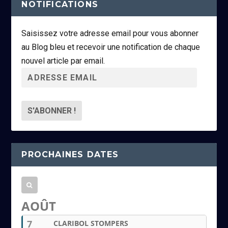
NOTIFICATIONS
Saisissez votre adresse email pour vous abonner
au Blog bleu et recevoir une notification de chaque
nouvel article par email.
A
d
r
e
s
s
PROCHAINES DATES
e
e
m
a
AOÛT
i
7
CLARIBOL STOMPERS
l