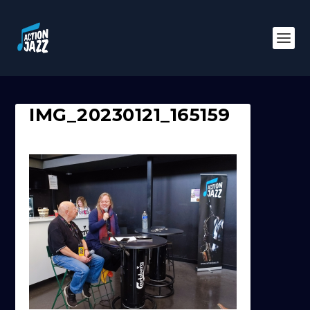
IMG_20230121_165159