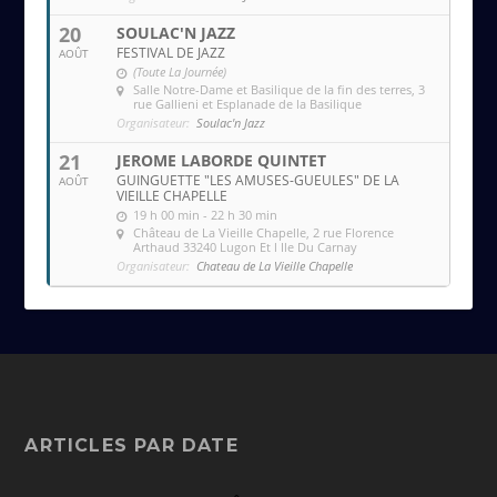
20
SOULAC'N JAZZ
FESTIVAL DE JAZZ
AOÛT
(Toute La Journée)
Salle Notre-Dame et Basilique de la fin des terres
, 3
rue Gallieni et Esplanade de la Basilique
Organisateur:
Soulac'n Jazz
21
JEROME LABORDE QUINTET
GUINGUETTE "LES AMUSES-GUEULES" DE LA
AOÛT
VIEILLE CHAPELLE
19 h 00 min - 22 h 30 min
Château de La Vieille Chapelle
, 2 rue Florence
Arthaud 33240 Lugon Et l Ile Du Carnay
Organisateur:
Chateau de La Vieille Chapelle
ARTICLES PAR DATE