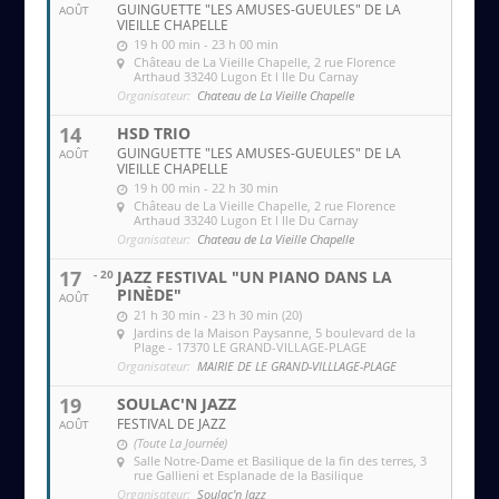
GUINGUETTE "LES AMUSES-GUEULES" DE LA
AOÛT
VIEILLE CHAPELLE
19 h 00 min - 23 h 00 min
Château de La Vieille Chapelle
, 2 rue Florence
Arthaud 33240 Lugon Et l Ile Du Carnay
Organisateur:
Chateau de La Vieille Chapelle
14
HSD TRIO
GUINGUETTE "LES AMUSES-GUEULES" DE LA
AOÛT
VIEILLE CHAPELLE
19 h 00 min - 22 h 30 min
Château de La Vieille Chapelle
, 2 rue Florence
Arthaud 33240 Lugon Et l Ile Du Carnay
Organisateur:
Chateau de La Vieille Chapelle
17
- 20
JAZZ FESTIVAL "UN PIANO DANS LA
PINÈDE"
AOÛT
21 h 30 min - 23 h 30 min (20)
Jardins de la Maison Paysanne
, 5 boulevard de la
Plage - 17370 LE GRAND-VILLAGE-PLAGE
Organisateur:
MAIRIE DE LE GRAND-VILLLAGE-PLAGE
19
SOULAC'N JAZZ
FESTIVAL DE JAZZ
AOÛT
(Toute La Journée)
Salle Notre-Dame et Basilique de la fin des terres
, 3
rue Gallieni et Esplanade de la Basilique
Organisateur:
Soulac'n Jazz