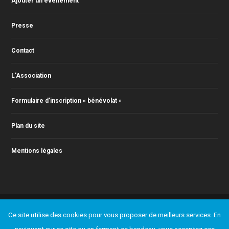
Ajouter un événement
Presse
Contact
L’Association
Formulaire d’inscription « bénévolat »
Plan du site
Mentions légales
© 2011-2023 Action Jazz, tous droits réservés. Webmaster : Christophe
Ce site utilise des cookies pour vous proposer de meilleurs services. En
RONTEY ( webmaster@actionjazz.fr )
Ajouter un événement
Presse
Contact
L’Association