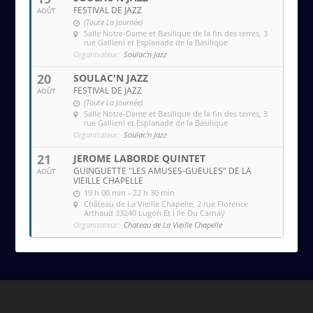
FESTIVAL DE JAZZ
AOÛT
(Toute La Journée)
Salle Notre-Dame et Basilique de la fin des terres
, 3
rue Gallieni et Esplanade de la Basilique
Organisateur:
Soulac'n Jazz
20
SOULAC'N JAZZ
FESTIVAL DE JAZZ
AOÛT
(Toute La Journée)
Salle Notre-Dame et Basilique de la fin des terres
, 3
rue Gallieni et Esplanade de la Basilique
Organisateur:
Soulac'n Jazz
21
JEROME LABORDE QUINTET
GUINGUETTE "LES AMUSES-GUEULES" DE LA
AOÛT
VIEILLE CHAPELLE
19 h 00 min - 22 h 30 min
Château de La Vieille Chapelle
, 2 rue Florence
Arthaud 33240 Lugon Et l Ile Du Carnay
Organisateur:
Chateau de La Vieille Chapelle