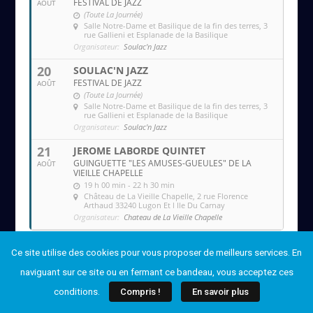
FESTIVAL DE JAZZ
AOÛT
(Toute La Journée)
Salle Notre-Dame et Basilique de la fin des terres
, 3
rue Gallieni et Esplanade de la Basilique
Organisateur:
Soulac'n Jazz
20
SOULAC'N JAZZ
FESTIVAL DE JAZZ
AOÛT
(Toute La Journée)
Salle Notre-Dame et Basilique de la fin des terres
, 3
rue Gallieni et Esplanade de la Basilique
Organisateur:
Soulac'n Jazz
21
JEROME LABORDE QUINTET
GUINGUETTE "LES AMUSES-GUEULES" DE LA
AOÛT
VIEILLE CHAPELLE
19 h 00 min - 22 h 30 min
Château de La Vieille Chapelle
, 2 rue Florence
Arthaud 33240 Lugon Et l Ile Du Carnay
Organisateur:
Chateau de La Vieille Chapelle
Ce site utilise des cookies pour vous proposer de meilleurs services. En
naviguant sur ce site ou en fermant ce bandeau, vous acceptez ces
conditions.
Compris !
En savoir plus