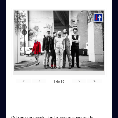
«
‹
›
»
1
de
10
Ode au crépuscule, les fresques sonores de