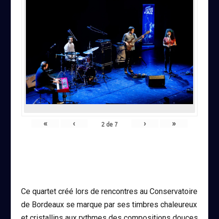
«
‹
›
»
2
de
7
Ce quartet créé lors de rencontres au Conservatoire
de Bordeaux se marque par ses timbres chaleureux
et cristallins aux rythmes des compositions douces