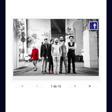
«
‹
›
»
1
de
10