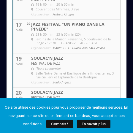
19 h 00 min - 20 h 30 min
Couvent des MInimes
, Blaye
Organisateur:
Festival Orages
17
- 20
JAZZ FESTIVAL "UN PIANO DANS LA
PINÈDE"
AOÛT
21 h 30 min - 23 h 30 min (20)
Jardins de la Maison Paysanne
, 5 boulevard de la
Plage - 17370 LE GRAND-VILLAGE-PLAGE
Organisateur:
MAIRIE DE LE GRAND-VILLLAGE-PLAGE
19
SOULAC'N JAZZ
FESTIVAL DE JAZZ
AOÛT
(Toute La Journée)
Salle Notre-Dame et Basilique de la fin des terres
, 3
rue Gallieni et Esplanade de la Basilique
Organisateur:
Soulac'n Jazz
20
SOULAC'N JAZZ
FESTIVAL DE JAZZ
AOÛT
(Toute La Journée)
Ce site utilise des cookies pour vous proposer de meilleurs services. En
Salle Notre-Dame et Basilique de la fin des terres
, 3
rue Gallieni et Esplanade de la Basilique
naviguant sur ce site ou en fermant ce bandeau, vous acceptez ces
Organisateur:
Soulac'n Jazz
conditions.
Compris !
En savoir plus