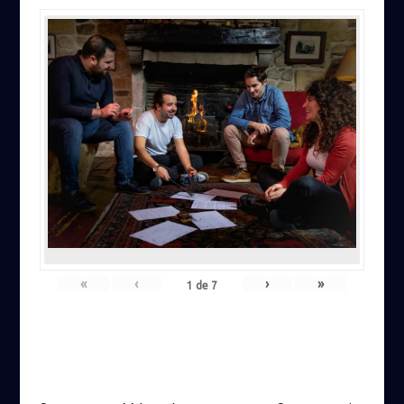
«
‹
›
»
1
de
7