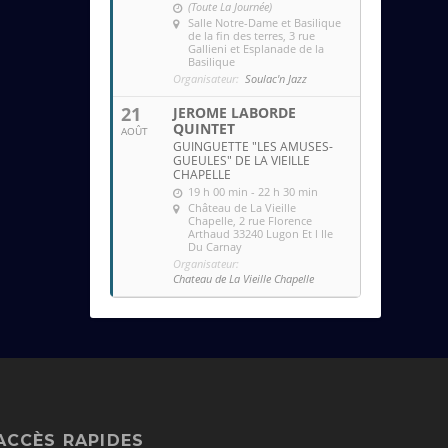
(Toute La Journée)
Salle Notre-Dame et Basilique
de la fin des terres
, 3 rue
Gallieni et Esplanade de la
Basilique
Organisateur:
Soulac'n Jazz
21
JEROME LABORDE
QUINTET
AOÛT
GUINGUETTE "LES AMUSES-
GUEULES" DE LA VIEILLE
CHAPELLE
19 h 00 min - 22 h 30 min
Château de La Vieille
Chapelle
, 2 rue Florence
Arthaud 33240 Lugon Et l Ile
Du Carnay
Organisateur:
Chateau de La Vieille Chapelle
ACCÈS RAPIDES