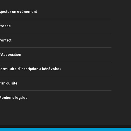
Ajouter un événement
Presse
Contact
’Association
ormulaire d’inscription « bénévolat »
lan du site
entions légales