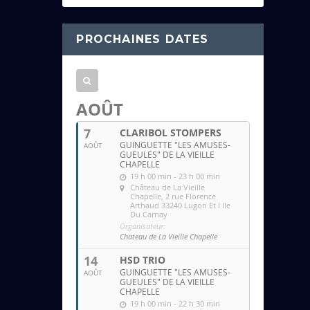
s
s
PROCHAINES DATES
e
e
m
a
AOÛT
i
7
CLARIBOL STOMPERS
l
GUINGUETTE "LES AMUSES-
AOÛT
GUEULES" DE LA VIEILLE
CHAPELLE
19 h 00 min - 23 h 00 min
Château de La Vieille
Chapelle
, 2 rue Florence
Arthaud 33240 Lugon Et l Ile
Du Carnay
Organisateur:
Chateau de La Vieille Chapelle
14
HSD TRIO
GUINGUETTE "LES AMUSES-
AOÛT
GUEULES" DE LA VIEILLE
CHAPELLE
19 h 00 min - 22 h 30 min