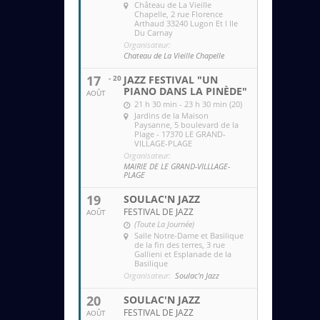
Château de La Vieille
Chapelle
, 2 rue Florence
Arthaud 33240 Lugon Et l Ile
Du Carnay
Organisateur:
Chateau de La Vieille Chapelle
17
- 20
JAZZ FESTIVAL "UN
PIANO DANS LA PINÈDE"
AOÛT
21 h 30 min - 23 h 30 min (20)
Jardins de la Maison
Paysanne
, 5 boulevard de la
Plage - 17370 LE GRAND-
VILLAGE-PLAGE
Organisateur:
MAIRIE DE LE GRAND-VILLLAGE-
PLAGE
19
SOULAC'N JAZZ
FESTIVAL DE JAZZ
AOÛT
(Toute La Journée)
Salle Notre-Dame et Basilique
de la fin des terres
, 3 rue
Gallieni et Esplanade de la
Basilique
Organisateur:
Soulac'n Jazz
20
SOULAC'N JAZZ
FESTIVAL DE JAZZ
AOÛT