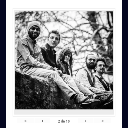
«
‹
›
»
2
de
10