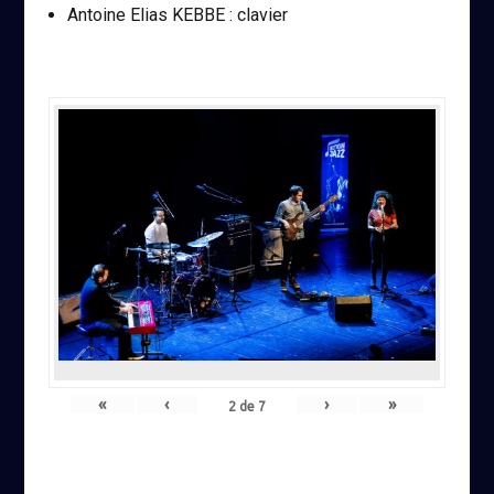
Antoine Elias KEBBE : clavier
«
‹
›
»
2
de
7