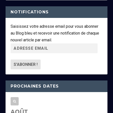
NOTIFICATIONS
Saisissez votre adresse email pour vous abonner
au Blog bleu et recevoir une notification de chaque
nouvel article par email.
A
d
r
e
s
s
PROCHAINES DATES
e
e
m
a
AOÛT