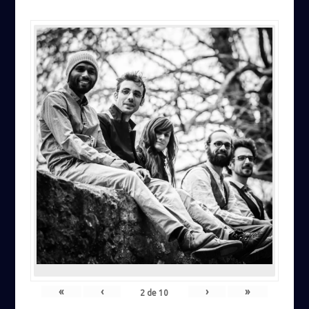
«
‹
›
»
2
de
10