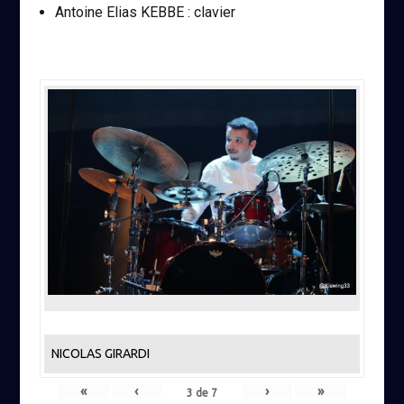
Antoine Elias KEBBE : clavier
NICOLAS GIRARDI
«
‹
›
»
3
de
7