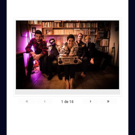
«
‹
›
»
1
de
16