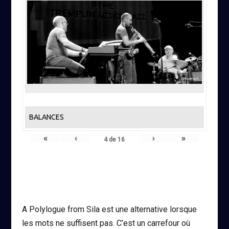
BALANCES
«
‹
›
»
4
de
16
A Polylogue from Sila est une alternative lorsque
les mots ne suffisent pas. C’est un carrefour où