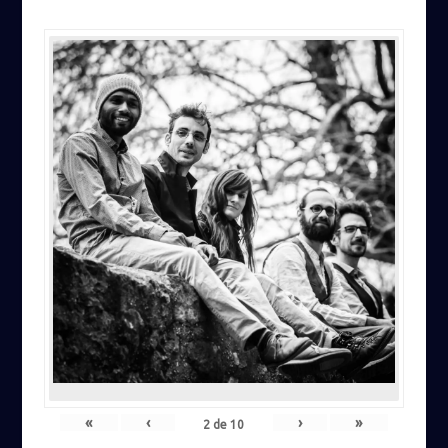
«
‹
›
»
2
de
10