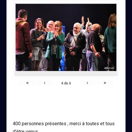
«
‹
›
»
4
de
6
400 personnes présentes ; merci à toutes et tous
d’être venus.