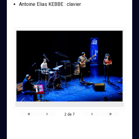
Antoine Elias KEBBE : clavier
«
‹
›
»
2
de
7