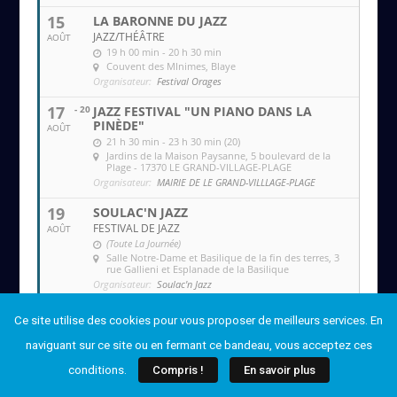
15
LA BARONNE DU JAZZ
JAZZ/THÉÂTRE
AOÛT
19 h 00 min - 20 h 30 min
Couvent des MInimes
, Blaye
Organisateur:
Festival Orages
17
- 20
JAZZ FESTIVAL "UN PIANO DANS LA
PINÈDE"
AOÛT
21 h 30 min - 23 h 30 min (20)
Jardins de la Maison Paysanne
, 5 boulevard de la
Plage - 17370 LE GRAND-VILLAGE-PLAGE
Organisateur:
MAIRIE DE LE GRAND-VILLLAGE-PLAGE
19
SOULAC'N JAZZ
FESTIVAL DE JAZZ
AOÛT
(Toute La Journée)
Salle Notre-Dame et Basilique de la fin des terres
, 3
rue Gallieni et Esplanade de la Basilique
Organisateur:
Soulac'n Jazz
20
SOULAC'N JAZZ
Ce site utilise des cookies pour vous proposer de meilleurs services. En
FESTIVAL DE JAZZ
AOÛT
(Toute La Journée)
naviguant sur ce site ou en fermant ce bandeau, vous acceptez ces
Salle Notre-Dame et Basilique de la fin des terres
, 3
conditions.
Compris !
En savoir plus
rue Gallieni et Esplanade de la Basilique
Organisateur:
Soulac'n Jazz