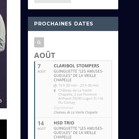
e
s
s
PROCHAINES DATES
e
e
m
a
AOÛT
i
7
CLARIBOL STOMPERS
l
GUINGUETTE "LES AMUSES-
AOÛT
GUEULES" DE LA VIEILLE
CHAPELLE
19 h 00 min - 23 h 00 min
Château de La Vieille
Chapelle
, 2 rue Florence
Arthaud 33240 Lugon Et l Ile
Du Carnay
Organisateur:
Chateau de La Vieille Chapelle
14
HSD TRIO
GUINGUETTE "LES AMUSES-
AOÛT
GUEULES" DE LA VIEILLE
CHAPELLE