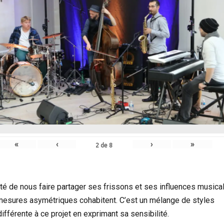
«
‹
›
»
2
de
8
nté de nous faire partager ses frissons et ses influences musica
mesures asymétriques cohabitent. C’est un mélange de styles
fférente à ce projet en exprimant sa sensibilité.