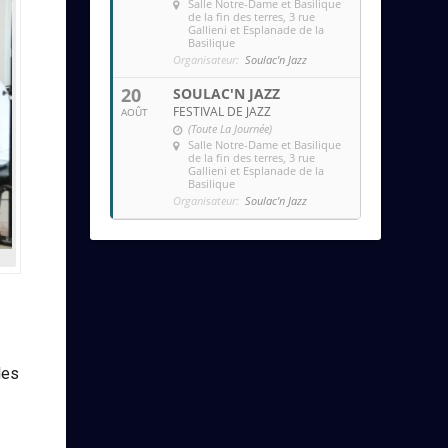
Salle Notre-Dame et Basilique
de la fin des terres
, 3 rue
Gallieni et Esplanade de la
Basilique
Organisateur:
Soulac'n Jazz
20
SOULAC'N JAZZ
FESTIVAL DE JAZZ
AOÛT
(Toute La Journée)
Salle Notre-Dame et Basilique
de la fin des terres
, 3 rue
Gallieni et Esplanade de la
Basilique
Organisateur:
Soulac'n Jazz
les