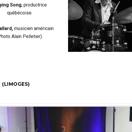
ying Song
, productrice
québécoise.
allard,
musicien américain
Photo Alain Pelletier).
 (LIMOGES)