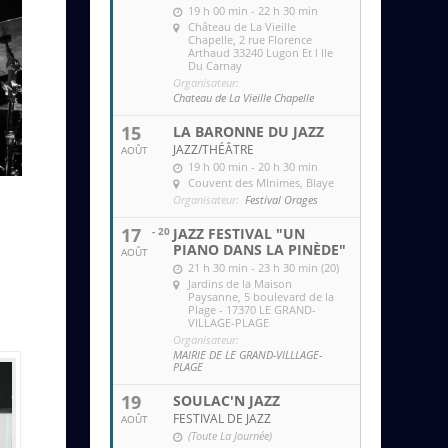
19 h 00 min - 22 h 30 min
Château de La Vieille
Chapelle
, 2 rue Florence
Arthaud 33240 Lugon Et l Ile
Du Carnay
Organisateur:
Chateau de La Vieille Chapelle
15
LA BARONNE DU JAZZ
JAZZ/THÉÂTRE
AOÛT
19 h 00 min - 20 h 30 min
Couvent des MInimes
, Blaye
Organisateur:
Festival Orages
17
- 20
JAZZ FESTIVAL "UN
PIANO DANS LA PINÈDE"
AOÛT
21 h 30 min - 23 h 30 min (20)
Jardins de la Maison
Paysanne
, 5 boulevard de la
Plage - 17370 LE GRAND-
VILLAGE-PLAGE
Organisateur:
MAIRIE DE LE GRAND-VILLLAGE-
PLAGE
19
SOULAC'N JAZZ
FESTIVAL DE JAZZ
AOÛT
(Toute La Journée)