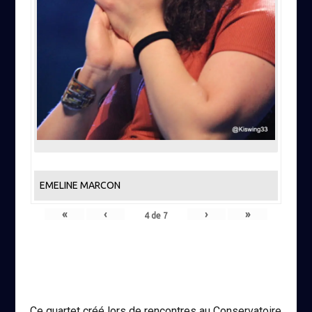
EMELINE MARCON
«
‹
›
»
4
de
7
Ce quartet créé lors de rencontres au Conservatoire