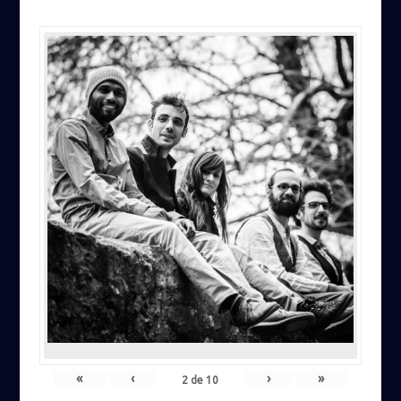
«
‹
›
»
2
de
10