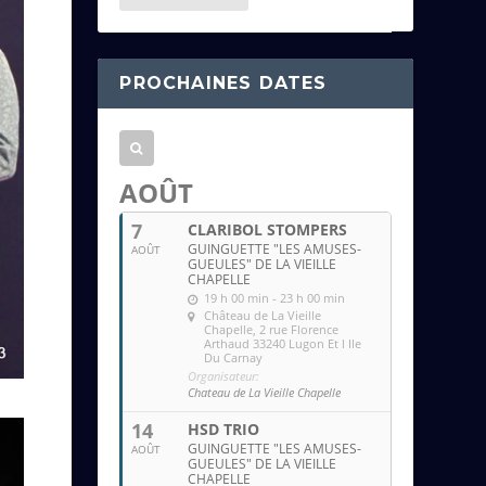
e
s
s
PROCHAINES DATES
e
e
m
a
AOÛT
i
7
CLARIBOL STOMPERS
l
GUINGUETTE "LES AMUSES-
AOÛT
GUEULES" DE LA VIEILLE
CHAPELLE
19 h 00 min - 23 h 00 min
Château de La Vieille
Chapelle
, 2 rue Florence
Arthaud 33240 Lugon Et l Ile
Du Carnay
Organisateur:
Chateau de La Vieille Chapelle
14
HSD TRIO
GUINGUETTE "LES AMUSES-
AOÛT
GUEULES" DE LA VIEILLE
CHAPELLE