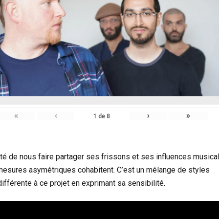
«
‹
›
»
1
de
8
nté de nous faire partager ses frissons et ses influences musica
mesures asymétriques cohabitent. C’est un mélange de styles
fférente à ce projet en exprimant sa sensibilité.