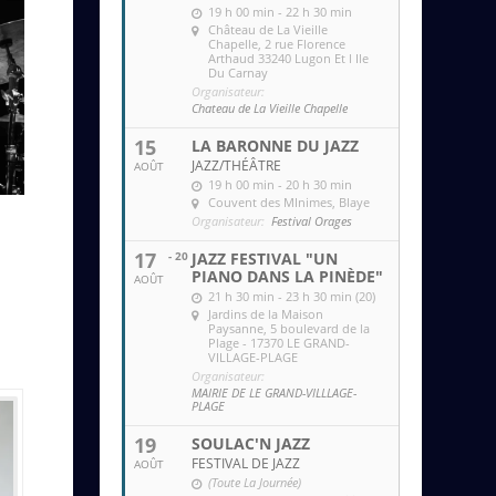
19 h 00 min - 22 h 30 min
Château de La Vieille
Chapelle
, 2 rue Florence
Arthaud 33240 Lugon Et l Ile
Du Carnay
Organisateur:
Chateau de La Vieille Chapelle
15
LA BARONNE DU JAZZ
JAZZ/THÉÂTRE
AOÛT
19 h 00 min - 20 h 30 min
Couvent des MInimes
, Blaye
Organisateur:
Festival Orages
17
- 20
JAZZ FESTIVAL "UN
PIANO DANS LA PINÈDE"
AOÛT
21 h 30 min - 23 h 30 min (20)
Jardins de la Maison
Paysanne
, 5 boulevard de la
Plage - 17370 LE GRAND-
VILLAGE-PLAGE
Organisateur:
MAIRIE DE LE GRAND-VILLLAGE-
PLAGE
19
SOULAC'N JAZZ
FESTIVAL DE JAZZ
AOÛT
(Toute La Journée)