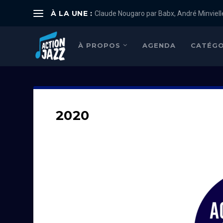
À LA UNE :
Claude Nougaro par Babx, André Minviell
À PROPOS
AGENDA
CATÉGO
2020