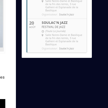
Salle Notre-Dame et Basilique
de la fin des terres
, 3 rue
Gallieni et Esplanade de la
Basilique
Organisateur:
Soulac'n Jazz
20
SOULAC'N JAZZ
FESTIVAL DE JAZZ
AOÛT
(Toute La Journée)
Salle Notre-Dame et Basilique
de la fin des terres
, 3 rue
Gallieni et Esplanade de la
Basilique
Organisateur:
Soulac'n Jazz
les