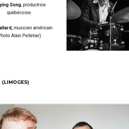
ying Song
, productrice
québécoise.
allard,
musicien américain
Photo Alain Pelletier).
 (LIMOGES)