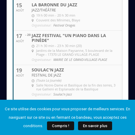
15
LA BARONNE DU JAZZ
JAZZ/THÉÂTRE
AOÛT
19 h 00 min - 20 h 30 min
Couvent des MInimes
, Blaye
Organisateur:
Festival Orages
17
- 20
JAZZ FESTIVAL "UN PIANO DANS LA
PINÈDE"
AOÛT
21 h 30 min - 23 h 30 min (20)
Jardins de la Maison Paysanne
, 5 boulevard de la
Plage - 17370 LE GRAND-VILLAGE-PLAGE
Organisateur:
MAIRIE DE LE GRAND-VILLLAGE-PLAGE
19
SOULAC'N JAZZ
FESTIVAL DE JAZZ
AOÛT
(Toute La Journée)
Salle Notre-Dame et Basilique de la fin des terres
, 3
rue Gallieni et Esplanade de la Basilique
Organisateur:
Soulac'n Jazz
20
SOULAC'N JAZZ
Ce site utilise des cookies pour vous proposer de meilleurs services. En
FESTIVAL DE JAZZ
AOÛT
(Toute La Journée)
naviguant sur ce site ou en fermant ce bandeau, vous acceptez ces
Salle Notre-Dame et Basilique de la fin des terres
, 3
rue Gallieni et Esplanade de la Basilique
conditions.
Compris !
En savoir plus
Organisateur:
Soulac'n Jazz