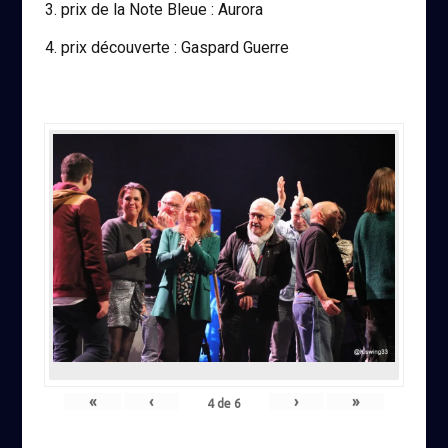
prix de la Note Bleue : Aurora
prix découverte : Gaspard Guerre
«
‹
›
»
4
de
6