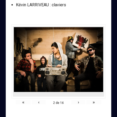
Kévin LARRIVEAU : claviers
«
‹
›
»
2
de
16