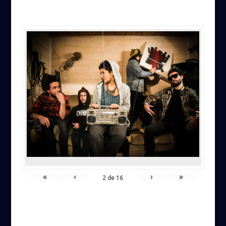
«
‹
›
»
2
de
16