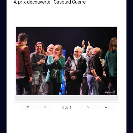
prix découverte : Gaspard Guerre
«
‹
›
»
4
de
6