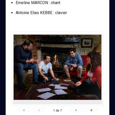
Emeline MARCON : chant
Antoine Elias KEBBE : clavier
«
‹
›
»
1
de
7