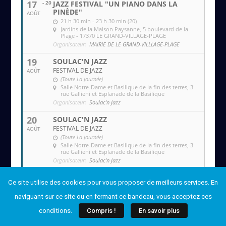
17
- 20
JAZZ FESTIVAL "UN PIANO DANS LA
PINÈDE"
AOÛT
21 h 30 min - 23 h 30 min (20)
Jardins de la Maison Paysanne
, 5 boulevard de la
Plage - 17370 LE GRAND-VILLAGE-PLAGE
Organisateur:
MAIRIE DE LE GRAND-VILLLAGE-PLAGE
19
SOULAC'N JAZZ
FESTIVAL DE JAZZ
AOÛT
(Toute La Journée)
Salle Notre-Dame et Basilique de la fin des terres
, 3
rue Gallieni et Esplanade de la Basilique
Organisateur:
Soulac'n Jazz
20
SOULAC'N JAZZ
FESTIVAL DE JAZZ
AOÛT
(Toute La Journée)
Salle Notre-Dame et Basilique de la fin des terres
, 3
rue Gallieni et Esplanade de la Basilique
Organisateur:
Soulac'n Jazz
Ce site utilise des cookies pour vous proposer de meilleurs services. En
naviguant sur ce site ou en fermant ce bandeau, vous acceptez ces
conditions.
Compris !
En savoir plus