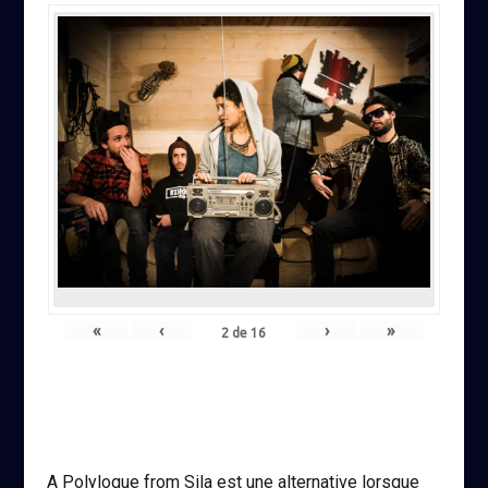
«
‹
›
»
2
de
16
A Polylogue from Sila est une alternative lorsque