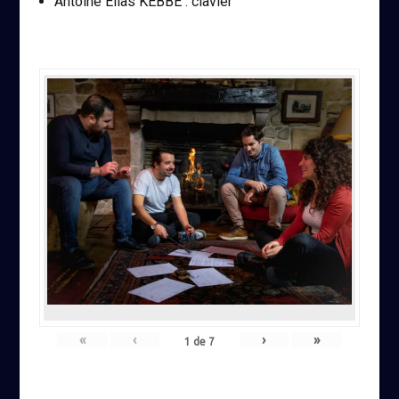
Antoine Elias KEBBE : clavier
«
‹
›
»
1
de
7