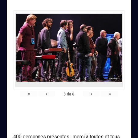
«
‹
›
»
3
de
6
400 personnes présentes ; merci à toutes et tous