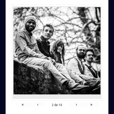
«
‹
›
»
2
de
10