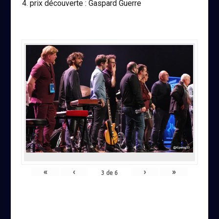
prix découverte : Gaspard Guerre
«
‹
›
»
3
de
6