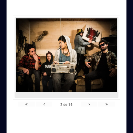
«
‹
›
»
2
de
16