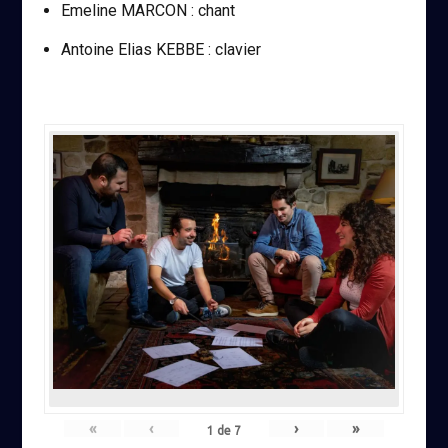
Emeline MARCON : chant
Antoine Elias KEBBE : clavier
«
‹
›
»
1
de
7