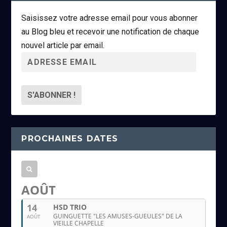
Saisissez votre adresse email pour vous abonner
au Blog bleu et recevoir une notification de chaque
nouvel article par email.
A
d
r
e
s
s
PROCHAINES DATES
e
e
m
a
AOÛT
i
14
HSD TRIO
l
GUINGUETTE "LES AMUSES-GUEULES" DE LA
AOÛT
VIEILLE CHAPELLE