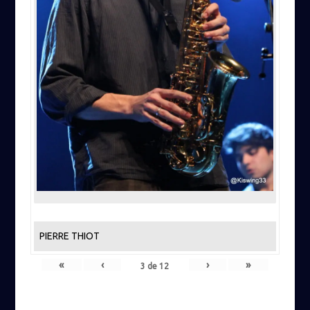
PIERRE THIOT
«
‹
›
»
3
de
12