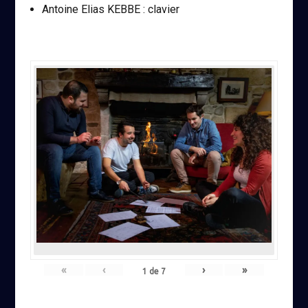
Antoine Elias KEBBE : clavier
«
‹
›
»
1
de
7