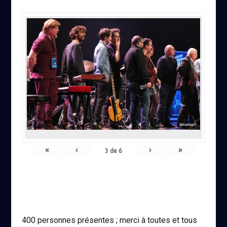
«
‹
›
»
3
de
6
400 personnes présentes ; merci à toutes et tous