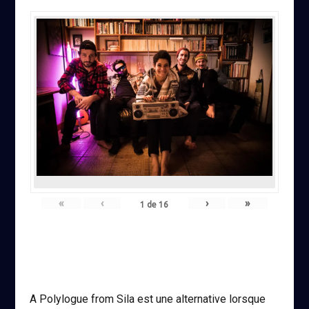
«
‹
›
»
1
de
16
A Polylogue from Sila est une alternative lorsque