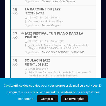
Organisateur:
Chateau de La Vieille Chapelle
15
LA BARONNE DU JAZZ
JAZZ/THÉÂTRE
AOÛT
19 h 00 min - 20 h 30 min
Couvent des MInimes
, Blaye
Organisateur:
Festival Orages
17
- 20
JAZZ FESTIVAL "UN PIANO DANS LA
PINÈDE"
AOÛT
21 h 30 min - 23 h 30 min (20)
Jardins de la Maison Paysanne
, 5 boulevard de la
Plage - 17370 LE GRAND-VILLAGE-PLAGE
Organisateur:
MAIRIE DE LE GRAND-VILLLAGE-PLAGE
19
SOULAC'N JAZZ
FESTIVAL DE JAZZ
AOÛT
(Toute La Journée)
Salle Notre-Dame et Basilique de la fin des terres
, 3
rue Gallieni et Esplanade de la Basilique
Organisateur:
Soulac'n Jazz
Ce site utilise des cookies pour vous proposer de meilleurs services. En
20
SOULAC'N JAZZ
FESTIVAL DE JAZZ
AOÛT
naviguant sur ce site ou en fermant ce bandeau, vous acceptez ces
(Toute La Journée)
conditions.
Compris !
En savoir plus
Salle Notre-Dame et Basilique de la fin des terres
, 3
rue Gallieni et Esplanade de la Basilique