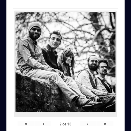
«
‹
›
»
2
de
10