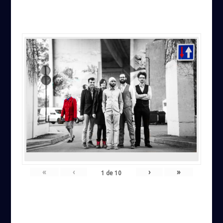
«
‹
›
»
1
de
10