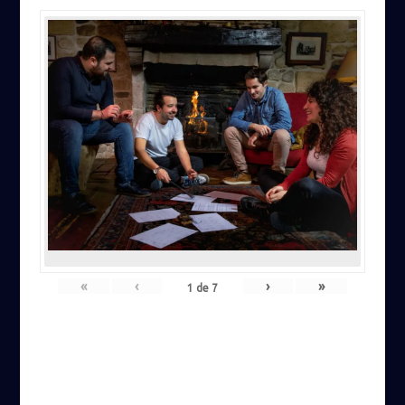
«
‹
›
»
1
de
7