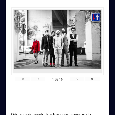
«
‹
›
»
1
de
10
Ode au crépuscule, les fresques sonores de