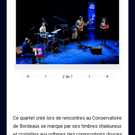
«
‹
›
»
2
de
7
Ce quartet créé lors de rencontres au Conservatoire
de Bordeaux se marque par ses timbres chaleureux
et cristallins aux rythmes des compositions douces