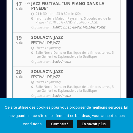
17
- 20
JAZZ FESTIVAL "UN PIANO DANS LA
PINÈDE"
AOÛT
21 h 30 min - 23 h 30 min (20)
Jardins de la Maison Paysanne
, 5 boulevard de la
Plage - 17370 LE GRAND-VILLAGE-PLAGE
Organisateur:
MAIRIE DE LE GRAND-VILLLAGE-PLAGE
19
SOULAC'N JAZZ
FESTIVAL DE JAZZ
AOÛT
(Toute La Journée)
Salle Notre-Dame et Basilique de la fin des terres
, 3
rue Gallieni et Esplanade de la Basilique
Organisateur:
Soulac'n Jazz
20
SOULAC'N JAZZ
FESTIVAL DE JAZZ
AOÛT
(Toute La Journée)
Salle Notre-Dame et Basilique de la fin des terres
, 3
rue Gallieni et Esplanade de la Basilique
Organisateur:
Soulac'n Jazz
Ce site utilise des cookies pour vous proposer de meilleurs services. En
naviguant sur ce site ou en fermant ce bandeau, vous acceptez ces
conditions.
Compris !
En savoir plus