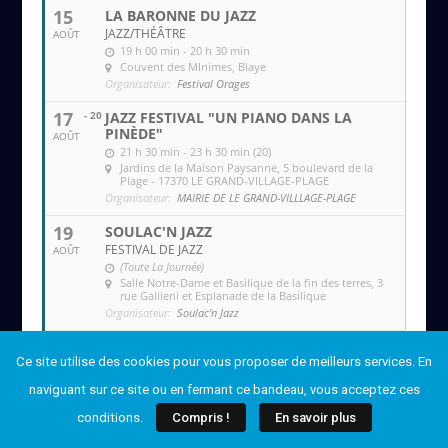
15
LA BARONNE DU JAZZ
JAZZ/THÉÂTRE
AOÛT
19 h 00 min - 20 h 30 min
Couvent des MInimes
, Blaye
Organisateur:
Festival Orages
17
- 20
JAZZ FESTIVAL "UN PIANO DANS LA
PINÈDE"
AOÛT
21 h 30 min - 23 h 30 min (20)
Jardins de la Maison Paysanne
, 5 boulevard de la
Plage - 17370 LE GRAND-VILLAGE-PLAGE
Organisateur:
MAIRIE DE LE GRAND-VILLLAGE-PLAGE
19
SOULAC'N JAZZ
FESTIVAL DE JAZZ
AOÛT
(Toute La Journée)
Salle Notre-Dame et Basilique de la fin des terres
, 3
rue Gallieni et Esplanade de la Basilique
Organisateur:
Soulac'n Jazz
20
SOULAC'N JAZZ
Ce site utilise des cookies pour vous proposer de meilleurs services. En
FESTIVAL DE JAZZ
AOÛT
(Toute La Journée)
naviguant sur ce site ou en fermant ce bandeau, vous acceptez ces
Salle Notre-Dame et Basilique de la fin des terres
, 3
rue Gallieni et Esplanade de la Basilique
conditions.
Compris !
En savoir plus
Organisateur:
Soulac'n Jazz