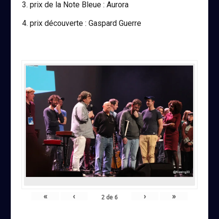
prix de la Note Bleue : Aurora
prix découverte : Gaspard Guerre
«
‹
›
»
2
de
6