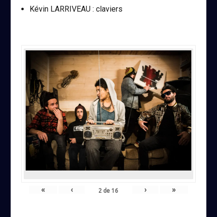
Kévin LARRIVEAU : claviers
«
‹
›
»
2
de
16