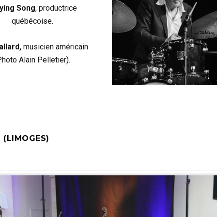
ying Song
, productrice
québécoise.
allard,
musicien américain
Photo Alain Pelletier).
 (LIMOGES)