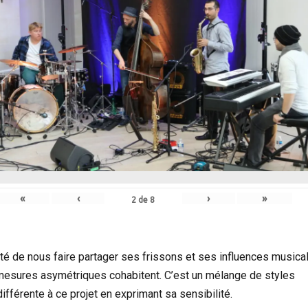
«
‹
›
»
2
de
8
nté de nous faire partager ses frissons et ses influences musica
mesures asymétriques cohabitent. C’est un mélange de styles
fférente à ce projet en exprimant sa sensibilité.