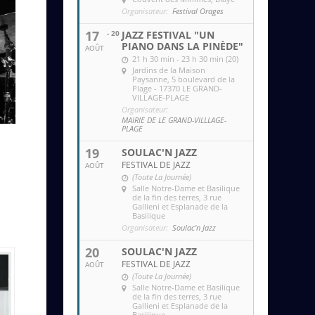
Organisateur:
Festival Orages
17
- 20
JAZZ FESTIVAL "UN
PIANO DANS LA PINÈDE"
AOÛT
21 h 30 min - 23 h 30 min (20)
Jardins de la Maison
Paysanne
, 5 boulevard de la
Plage - 17370 LE GRAND-
VILLAGE-PLAGE
Organisateur:
MAIRIE DE LE GRAND-VILLLAGE-
PLAGE
19
SOULAC'N JAZZ
FESTIVAL DE JAZZ
AOÛT
(Toute La Journée)
Salle Notre-Dame et Basilique
de la fin des terres
, 3 rue
Gallieni et Esplanade de la
Basilique
Organisateur:
Soulac'n Jazz
20
SOULAC'N JAZZ
FESTIVAL DE JAZZ
AOÛT
(Toute La Journée)
Salle Notre-Dame et Basilique
de la fin des terres
, 3 rue
Gallieni et Esplanade de la
Basilique