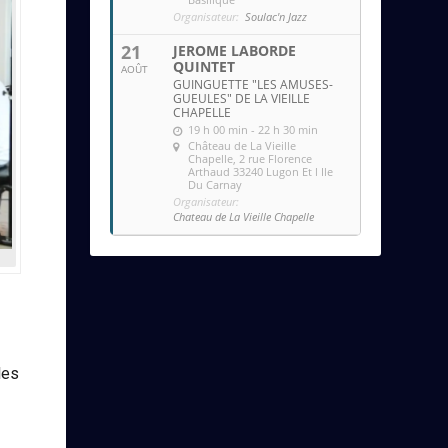
Organisateur:
Soulac'n Jazz
21
JEROME LABORDE
QUINTET
AOÛT
GUINGUETTE "LES AMUSES-
GUEULES" DE LA VIEILLE
CHAPELLE
19 h 00 min - 22 h 30 min
Château de La Vieille
Chapelle
, 2 rue Florence
Arthaud 33240 Lugon Et l Ile
Du Carnay
Organisateur:
Chateau de La Vieille Chapelle
les