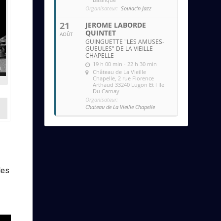
Organisateur:
Soulac'n Jazz
21
JEROME LABORDE
QUINTET
AOÛT
GUINGUETTE "LES AMUSES-
GUEULES" DE LA VIEILLE
CHAPELLE
19 h 00 min - 22 h 30 min
Château de La Vieille
Chapelle
, 2 rue Florence
Arthaud 33240 Lugon Et l Ile
Du Carnay
Organisateur:
Chateau de La Vieille Chapelle
les