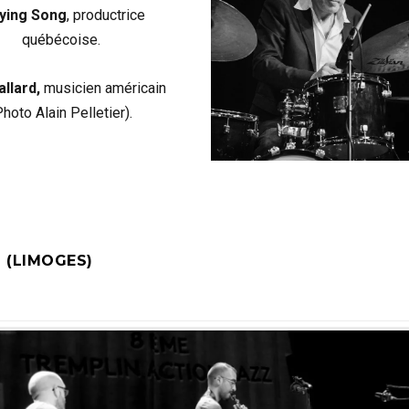
ying Song
, productrice
québécoise.
allard,
musicien américain
Photo Alain Pelletier).
 (LIMOGES)