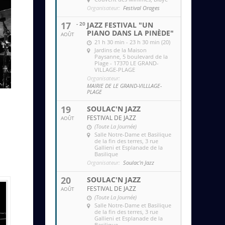
Organisateur:
Festival Orages
17
- 20
JAZZ FESTIVAL "UN
PIANO DANS LA PINÈDE"
AOÛT
21 h 30 min - 23 h 30 min (20)
Jardins de la Maison
Paysanne
, 5 boulevard de la
Plage - 17370 LE GRAND-
VILLAGE-PLAGE
Organisateur:
MAIRIE DE LE GRAND-VILLLAGE-
PLAGE
19
SOULAC'N JAZZ
FESTIVAL DE JAZZ
AOÛT
(Toute La Journée)
Salle Notre-Dame et Basilique
de la fin des terres
, 3 rue
Gallieni et Esplanade de la
Basilique
Organisateur:
Soulac'n Jazz
20
SOULAC'N JAZZ
FESTIVAL DE JAZZ
AOÛT
(Toute La Journée)
Salle Notre-Dame et Basilique
de la fin des terres
, 3 rue
Gallieni et Esplanade de la
Basilique