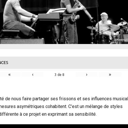
NCES
«
‹
›
»
3
de
8
nté de nous faire partager ses frissons et ses influences musica
mesures asymétriques cohabitent. C’est un mélange de styles
fférente à ce projet en exprimant sa sensibilité.