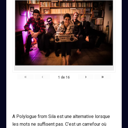
«
‹
›
»
1
de
16
A Polylogue from Sila est une alternative lorsque
les mots ne suffisent pas. C’est un carrefour où