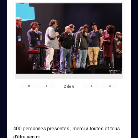
«
‹
›
»
2
de
6
400 personnes présentes ; merci à toutes et tous
d’être venus.