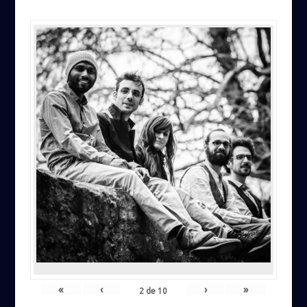
«
‹
›
»
2
de
10