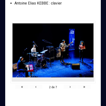
Antoine Elias KEBBE : clavier
«
‹
›
»
2
de
7