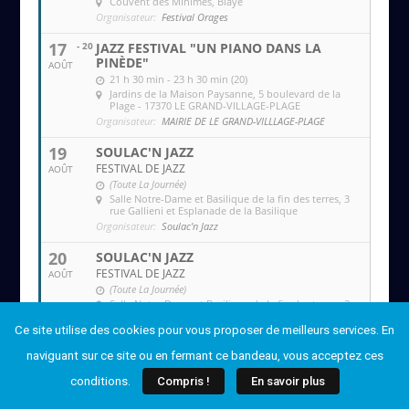
Couvent des MInimes
, Blaye
Organisateur:
Festival Orages
17
- 20
JAZZ FESTIVAL "UN PIANO DANS LA
PINÈDE"
AOÛT
21 h 30 min - 23 h 30 min (20)
Jardins de la Maison Paysanne
, 5 boulevard de la
Plage - 17370 LE GRAND-VILLAGE-PLAGE
Organisateur:
MAIRIE DE LE GRAND-VILLLAGE-PLAGE
19
SOULAC'N JAZZ
FESTIVAL DE JAZZ
AOÛT
(Toute La Journée)
Salle Notre-Dame et Basilique de la fin des terres
, 3
rue Gallieni et Esplanade de la Basilique
Organisateur:
Soulac'n Jazz
20
SOULAC'N JAZZ
FESTIVAL DE JAZZ
AOÛT
(Toute La Journée)
Salle Notre-Dame et Basilique de la fin des terres
, 3
rue Gallieni et Esplanade de la Basilique
Ce site utilise des cookies pour vous proposer de meilleurs services. En
Organisateur:
Soulac'n Jazz
naviguant sur ce site ou en fermant ce bandeau, vous acceptez ces
21
JEROME LABORDE QUINTET
GUINGUETTE "LES AMUSES-GUEULES" DE LA
AOÛT
conditions.
Compris !
En savoir plus
VIEILLE CHAPELLE
19 h 00 min - 22 h 30 min