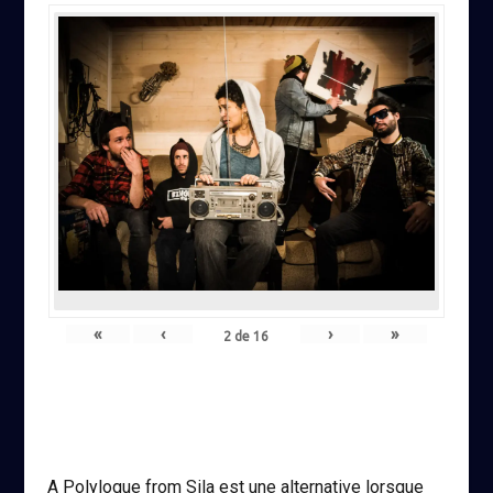
«
‹
›
»
2
de
16
A Polylogue from Sila est une alternative lorsque