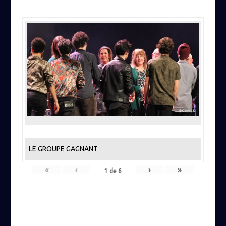
LE GROUPE GAGNANT
«
‹
›
»
1
de
6