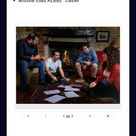
Antoine Elias KEBBE : clavier
«
‹
›
»
1
de
7