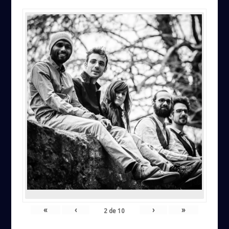
«
‹
›
»
2
de
10