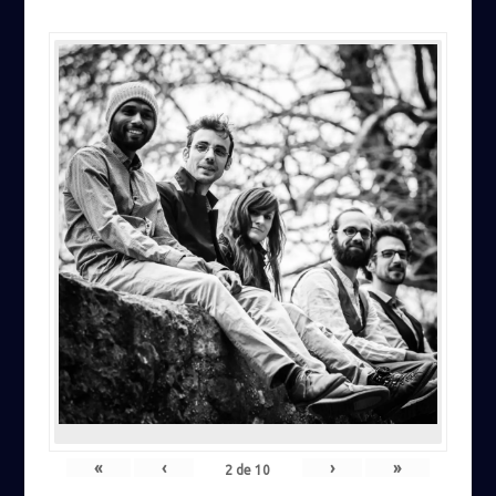
«
‹
›
»
2
de
10