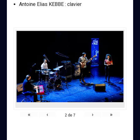
Antoine Elias KEBBE : clavier
«
‹
›
»
2
de
7