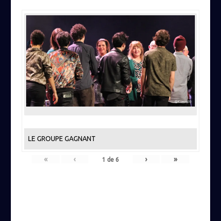
LE GROUPE GAGNANT
«
‹
›
»
1
de
6