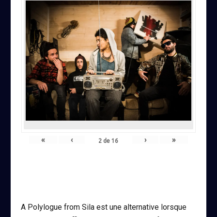
«
‹
›
»
2
de
16
A Polylogue from Sila est une alternative lorsque