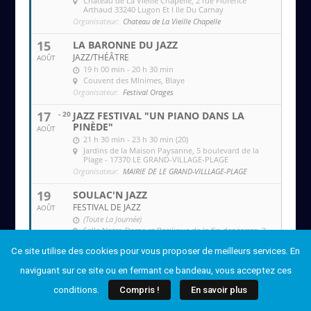
Château de La Vieille Chapelle
, 2 rue Florence
Arthaud 33240 Lugon Et l Ile Du Carnay
Organisateur:
Chateau de La Vieille Chapelle
15
LA BARONNE DU JAZZ
JAZZ/THÉÂTRE
AOÛT
19 h 00 min - 20 h 30 min
Couvent des MInimes
, Blaye
Organisateur:
Festival Orages
17
- 20
JAZZ FESTIVAL "UN PIANO DANS LA
PINÈDE"
AOÛT
21 h 30 min - 23 h 30 min (20)
Jardins de la Maison Paysanne
, 5 boulevard de la
Plage - 17370 LE GRAND-VILLAGE-PLAGE
Organisateur:
MAIRIE DE LE GRAND-VILLLAGE-PLAGE
19
SOULAC'N JAZZ
FESTIVAL DE JAZZ
AOÛT
(Toute La Journée)
Salle Notre-Dame et Basilique de la fin des terres
, 3
rue Gallieni et Esplanade de la Basilique
Ce site utilise des cookies pour vous proposer de meilleurs services. En
Organisateur:
Soulac'n Jazz
naviguant sur ce site ou en fermant ce bandeau, vous acceptez ces
20
SOULAC'N JAZZ
FESTIVAL DE JAZZ
AOÛT
conditions.
Compris !
En savoir plus
(Toute La Journée)
Salle Notre-Dame et Basilique de la fin des terres
, 3