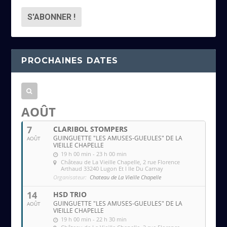
r
e
s
s
PROCHAINES DATES
e
e
m
a
AOÛT
i
7
CLARIBOL STOMPERS
l
GUINGUETTE "LES AMUSES-GUEULES" DE LA
AOÛT
VIEILLE CHAPELLE
19 h 00 min - 23 h 00 min
Château de La Vieille Chapelle
, 2 rue Florence
Arthaud 33240 Lugon Et l Ile Du Carnay
Organisateur:
Chateau de La Vieille Chapelle
14
HSD TRIO
GUINGUETTE "LES AMUSES-GUEULES" DE LA
AOÛT
VIEILLE CHAPELLE
19 h 00 min - 22 h 30 min